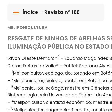
Índice – Revista nº 166
MELIPONICULTURA
RESGATE DE NINHOS DE ABELHAS S
ILUMINAÇÃO PÚBLICA NO ESTADO
1
Layon Oreste Demarchi
– Eduardo Magalhães B
5
Dalton Freitas do Valle
– Patrick Santana Alves
1
—
Meliponicultor, ecólogo, doutorando em Botâ
2
–
Meliponicultor, biólogo, doutor em Botânica p
3
–
Meliponicultor, ecólogo, mestre em Ciência
Biotecnologia pela Universidade Federal do A
4
–
Meliponicultor, cientista econômico, mestr
5
–
Meliponicultor, engenheiro florestal, mestre e