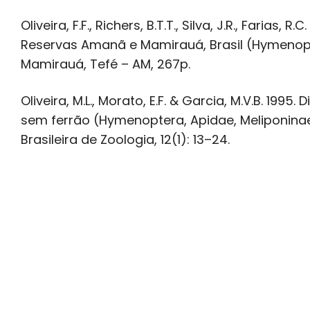
Oliveira, F.F., Richers, B.T.T., Silva, J.R., Faria
Reservas Amanã e Mamirauá, Brasil (Hymenopte
Mamirauá, Tefé – AM, 267p.
Oliveira, M.L., Morato, E.F. & Garcia, M.V.B. 19
sem ferrão (Hymenoptera, Apidae, Meliponinae)
Brasileira de Zoologia, 12(1): 13–24.