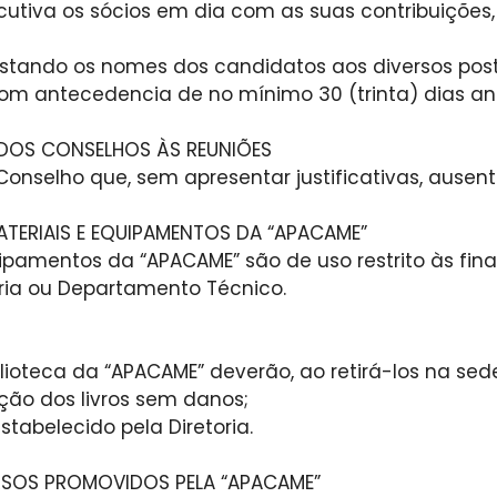
ecutiva os sócios em dia com as suas contribuições,
ando os nomes dos candidatos aos diversos posto
com antecedencia de no mínimo 30 (trinta) dias an
S DOS CONSELHOS ÀS REUNIÕES
onselho que, sem apresentar justificativas, ausenta
 MATERIAIS E EQUIPAMENTOS DA “APACAME”
 equipamentos da “APACAME” são de uso restrito às f
ria ou Departamento Técnico.
iblioteca da “APACAME” deverão, ao retirá-los na sed
ção dos livros sem danos;
stabelecido pela Diretoria.
URSOS PROMOVIDOS PELA “APACAME”