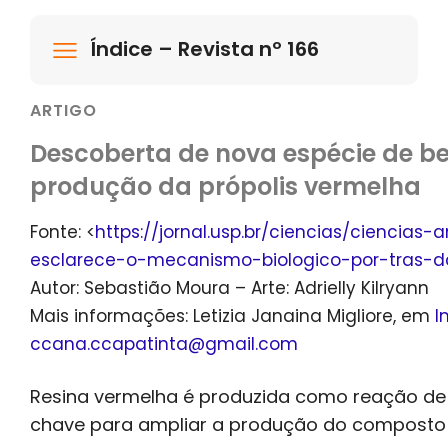
Índice – Revista nº 166
ARTIGO
Descoberta de nova espécie de b
produção da própolis vermelha
Fonte: <
https://jornal.usp.br/ciencias/cienci
esclarece-o-mecanismo-biologico-por-tras-d
Autor: Sebastião Moura – Arte: Adrielly Kilryann
Mais informações: Letizia Janaina Migliore, em
l
ccana.ccapatinta@gmail.com
Resina vermelha é produzida como reação de 
chave para ampliar a produção do composto 