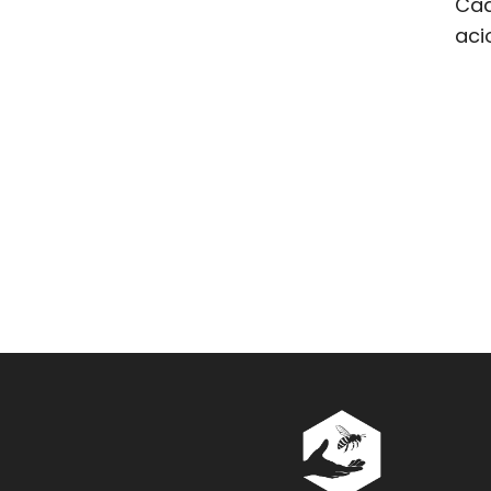
Cad
aci