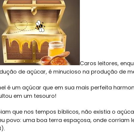
Caros leitores, enq
dução de açúcar, é minucioso na produção de me
el é um açúcar que em sua mais perfeita harmo
ultou em um tesouro!
iam que nos tempos bíblicos, não existia o açúc
eu povo: uma boa terra espaçosa, onde corriam leite e
).