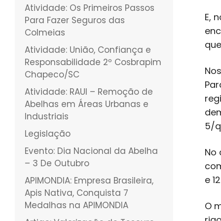
Atividade: Os Primeiros Passos
E, 
Para Fazer Seguros das
enc
Colmeias
que
Atividade: União, Confiança e
Responsabilidade 2º Cosbrapim
Nos
Chapeco/SC
Par
Atividade: RAUI – Remoção de
reg
Abelhas em Áreas Urbanas e
dem
Industriais
5/q
Legislação
Evento: Dia Nacional da Abelha
No 
– 3 De Outubro
com
e 1
APIMONDIA: Empresa Brasileira,
Apis Nativa, Conquista 7
Medalhas na APIMONDIA
O m
rig