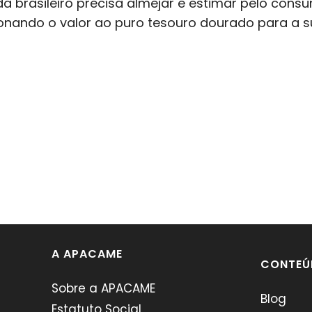
a brasileiro precisa almejar e estimar pelo con
onando o valor ao puro tesouro dourado para a 
A APACAME
CONTEÚ
Sobre a APACAME
Blog
Estatuto Social