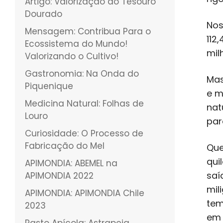
Artigo: Valorização do Tesouro
Dourado
Nos
Mensagem: Contribua Para o
112
Ecossistema do Mundo!
mil
Valorizando o Cultivo!
Gastronomia: Na Onda do
Mas
Piquenique
e m
Medicina Natural: Folhas de
nat
Louro
par
Curiosidade: O Processo de
Fabricação do Mel
Que
qui
APIMONDIA: ABEMEL na
saí
APIMONDIA 2022
mil
APIMONDIA: APIMONDIA Chile
tem
2023
em 
Pasto Apícola: Astrapeia