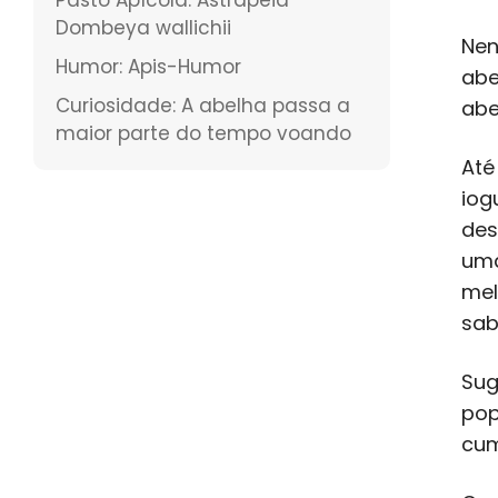
Dombeya wallichii
Nen
Humor: Apis-Humor
abe
Curiosidade: A abelha passa a
abe
maior parte do tempo voando
Até
iog
des
uma
mel
sab
Sug
pop
cum