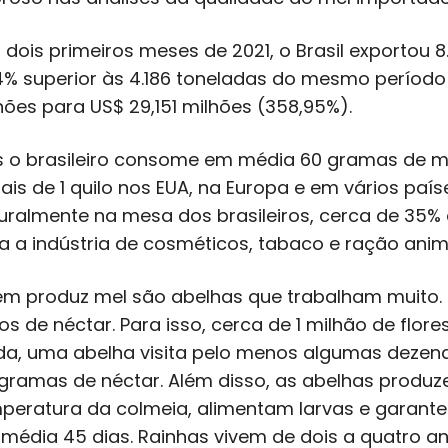
 dois primeiros meses de 2021, o Brasil exportou 8
,4% superior às 4.186 toneladas do mesmo período
hões para US$ 29,151 milhões (358,95%).
 o brasileiro consome em média 60 gramas de me
ais de 1 quilo nos EUA, na Europa e em vários pa
uralmente na mesa dos brasileiros, cerca de 35% d
a a indústria de cosméticos, tabaco e ração anim
m produz mel são abelhas que trabalham muito. Pa
los de néctar. Para isso, cerca de 1 milhão de flor
da, uma abelha visita pelo menos algumas dezenas
igramas de néctar. Além disso, as abelhas produze
peratura da colmeia, alimentam larvas e garante
média 45 dias. Rainhas vivem de dois a quatro an