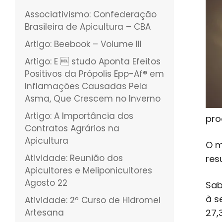
Associativismo: Confederação
Brasileira de Apicultura – CBA
Artigo: Beebook – Volume III
Artigo: E  studo Aponta Efeitos
Positivos da Própolis Epp-Af® em
Inflamações Causadas Pela
Asma, Que Crescem no Inverno
Artigo: A Importância dos
pro
Contratos Agrários na
Apicultura
O m
Atividade: Reunião dos
res
Apicultores e Meliponicultores
Agosto 22
Sab
à s
Atividade: 2º Curso de Hidromel
Artesana
27,3