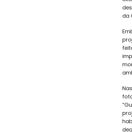
des
da 
Emb
pro
fei
imp
mon
amb
Nas
fot
“Gu
pro
hab
deg