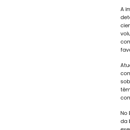
A i
det
cie
vol
con
fav
Atu
con
sob
têm
con
No 
da 
exe