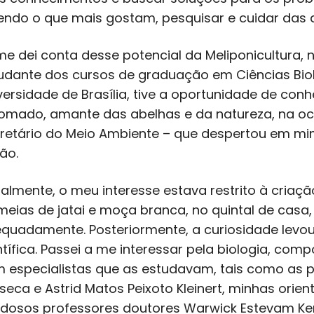
endo o que mais gostam, pesquisar e cuidar das 
me dei conta desse potencial da Meliponicultura,
udante dos cursos de graduação em Ciências Bio
versidade de Brasília, tive a oportunidade de conh
omado, amante das abelhas e da natureza, na o
retário do Meio Ambiente – que despertou em mim
rão.
cialmente, o meu interesse estava restrito à cria
meias de jatai e moça branca, no quintal de casa
quadamente. Posteriormente, a curiosidade levo
ntífica. Passei a me interessar pela biologia, com
 especialistas que as estudavam, tais como as p
seca e Astrid Matos Peixoto Kleinert, minhas ori
dosos professores doutores Warwick Estevam Kerr