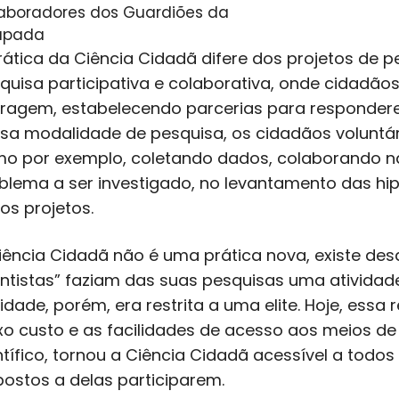
aboradores dos Guardiões da
apada
rática da Ciência Cidadã difere dos projetos de p
quisa participativa e colaborativa, onde cidadãos
eragem, estabelecendo parcerias para respondere
sa modalidade de pesquisa, os cidadãos voluntár
o por exemplo, coletando dados, colaborando nas
blema a ser investigado, no levantamento das hi
os projetos.
iência Cidadã não é uma prática nova, existe desd
entistas” faziam das suas pesquisas uma atividade
vidade, porém, era restrita a uma elite. Hoje, ess
xo custo e as facilidades de acesso aos meios 
ntífico, tornou a Ciência Cidadã acessível a todo
postos a delas participarem.