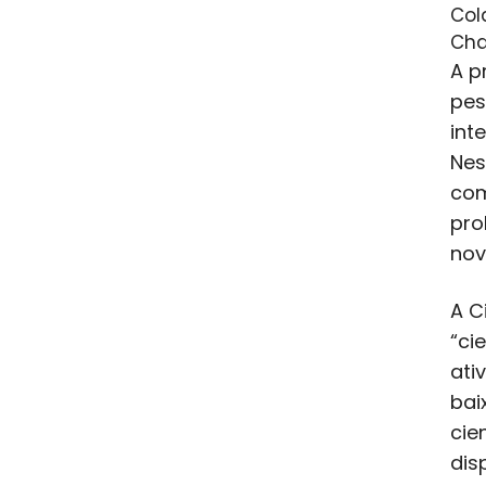
Col
Ch
A p
pes
int
Nes
com
pro
nov
A C
“ci
ati
bai
cie
dis