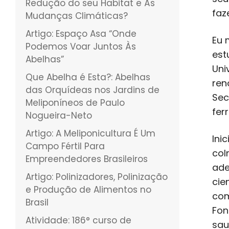
Redução do seu Habitat e Às
faz
Mudanças Climáticas?
Artigo: Espaço Asa “Onde
Eu 
Podemos Voar Juntos Às
est
Abelhas”
Uni
Que Abelha é Esta?: Abelhas
ren
das Orquídeas nos Jardins de
Sec
Meliponíneos de Paulo
fer
Nogueira-Neto
Artigo: A Meliponicultura É Um
Ini
Campo Fértil Para
col
Empreendedores Brasileiros
ade
Artigo: Polinizadores, Polinização
cie
e Produção de Alimentos no
com
Brasil
Fon
Atividade: 186° curso de
sau