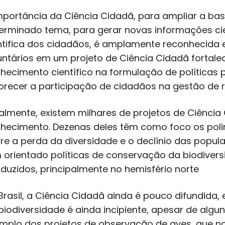
mportância da Ciência Cidadã, para ampliar a b
erminado tema, para gerar novas informações cie
ntifica dos cidadãos, é amplamente reconhecida
untários em um projeto de Ciência Cidadã fortale
hecimento científico na formulação de políticas 
orecer a participação de cidadãos na gestão de r
almente, existem milhares de projetos de Ciência
hecimento. Dezenas deles têm como foco os poli
re a perda da diversidade e o declínio das popul
 orientado políticas de conservação da biodiver
duzidos, principalmente no hemisfério norte
Brasil, a Ciência Cidadã ainda é pouco difundida
biodiversidade é ainda incipiente, apesar de algu
mplo dos projetos de observação de aves, que no