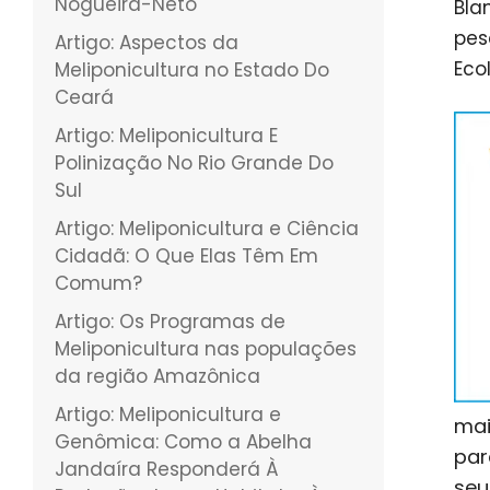
Nogueira-Neto
Bla
pes
Artigo: Aspectos da
Eco
Meliponicultura no Estado Do
Ceará
Artigo: Meliponicultura E
Polinização No Rio Grande Do
Sul
Artigo: Meliponicultura e Ciência
Cidadã: O Que Elas Têm Em
Comum?
Artigo: Os Programas de
Meliponicultura nas populações
da região Amazônica
Artigo: Meliponicultura e
mai
Genômica: Como a Abelha
par
Jandaíra Responderá À
seu