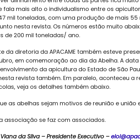
ver alinhamento entre todas as partes fica muito d
e fala mais alto o individualismo entre os apicu
47 mil toneladas, com uma produção de mais 55 m
unto nesta revista. Os números estão muito aba
s de 200 mil toneladas/ ano.
te da diretoria da APACAME também esteve prese
ubro, em comemoração ao dia da Abelha. A data f
envolvimento da apicultura do Estado de São Paul
 nesta revista também. Em paralelo, aconteceu a 
colas, veja os detalhes também abaixo.
que as abelhas sejam motivos de reunião e união
 associação se faz com associados.
i Viana da Silva – Presidente Executivo –
eloi@apa