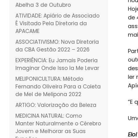
hou
Abelha 3 de Outubro
Hoj
ATIVIDADE: Apiário de Associado
de 
É Visitado Pela Diretoria da
ass
APACAME
mai
ASSOCIATIVISMO: Nova Diretoria
da CBA Gestão 2022 – 2026
Par
out
EXPERIÊNCIA: Eu Jamais Poderia
Imaginar Onde Isso Ia Me Levar
des
ler
MELIPONICULTURA: Método
Apí
Fernando Oliveira Para a Coleta
de Mel de Melipona 2022
“E 
ARTIGO: Valorização da Beleza
MEDICINA NATURAL: Como
Uma
Manter Naturalmente o Cérebro
Jovem e Melhorar as Suas
Elo