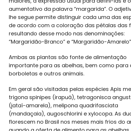
maiores, a expressão usual para defini-las é o
aumentativo da palavra “margarida”. O adjeti
lhe segue permite distinguir cada uma das es
de acordo com a coloração das pétalas das f
resultando desse modo nas denominações:
“Margaridão-Branco” e “Margaridão-Amarelo”
Ambas as plantas são fonte de alimentação
importante para as abelhas, bem como para 
borboletas e outros animais.
Em geral são visitadas pelas espécies Apis mel
trigona spinipes (irapuá), tetragonisca angust
(jataí-amarela), melipona quadrifasciata
(mandaçaia), augoschlorini e xylocopa. As du
florescem no Brasil nos meses mais frios do a
quando a oferta de alimento para as abelhas