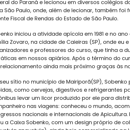
eral do Paraná e lecionou em diversos colégios da
a São Paulo, onde, além de lecionar, também foi f
nte Fiscal de Rendas do Estado de São Paulo.
enko iniciou a atividade apícola em 1981 e no ano
ília Zovaro, na cidade de Caieiras (SP), onde eu e
anizadores e professores do curso, que tinha a 
ráticas em nossos apiários. Após o término do c
relacionamento ainda mais próximo graças às n
seu sítio no município de Mairiporã(SP), Sobenko 
idas, como cervejas, digestivos e refrigerantes p
ônibus levar um licor produzido por ele para distri
panheiro nas viagens: conheceu o mundo, acomp
gressos nacionais e internacionais de Apicultura.
ou a Caixa Sobenko, com um design próprio de co