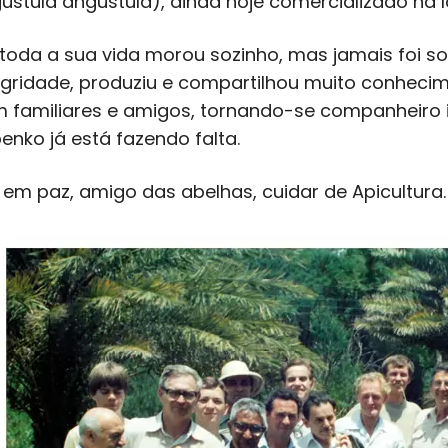
ustula angustula), ainda hoje comercializado na 
toda a sua vida morou sozinho, mas jamais foi sol
egridade, produziu e compartilhou muito conhec
 familiares e amigos, tornando-se companheiro i
enko já está fazendo falta.
 em paz, amigo das abelhas, cuidar de Apicultura