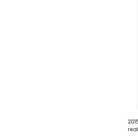
201
rea