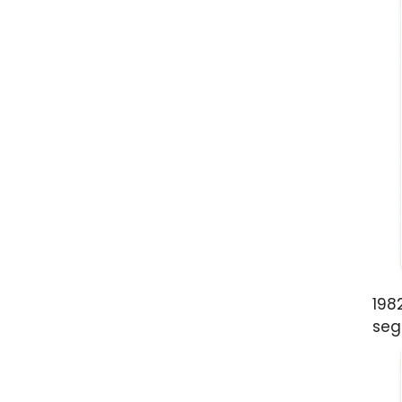
198
seg