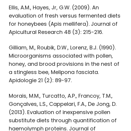
Ellis, A.M., Hayes, Jr, G.W. (2009). An
evaluation of fresh versus fermented diets
for honeybees (Apis mellifera). Journal of
Apicultural Research 48 (3): 215-216.
Gilliam, M., Roubik, D.W., Lorenz, B.J. (1990).
Microorganisms associated with pollen,
honey, and brood provisions in the nest of
a stingless bee, Melipona fasciata.
Apidologie 21 (2): 89-97.
Morais, M.M., Turcatto, A.P., Francoy, T.M.,
Gonçalves, L.S., Cappelari, F.A., De Jong, D.
(2013). Evaluation of inexpensive pollen
substitute diets through quantification of
haemolymph proteins. Journal of