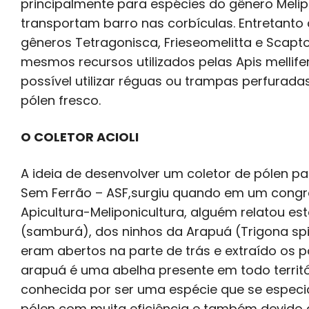
principalmente para espécies do gênero Meli
transportam barro nas corbículas. Entretanto
gêneros Tetragonisca, Frieseomelitta e Scapt
mesmos recursos utilizados pelas Apis mellife
possível utilizar réguas ou trampas perfurada
pólen fresco.
O COLETOR ACIOLI
A ideia de desenvolver um coletor de pólen pa
Sem Ferrão – ASF,surgiu quando em um congre
Apicultura-Meliponicultura, alguém relatou est
(samburá), dos ninhos da Arapuá (Trigona spi
eram abertos na parte de trás e extraído os 
arapuá é uma abelha presente em todo territó
conhecida por ser uma espécie que se especia
pólen com muita eficiência e também devido 