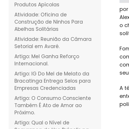
Produtos Apícolas
por
Atividade: Oficina de
Ale
Construção de Ninhos Para
o c
Abelhas Solitárias
soli
Atividade: Reunião da Câmara
Setorial em Avaré.
Fom
Artigo: Mel Ganha Reforço
con
Internacional.
com
seu
Artigo: IG Do Mel de Melato da
Bracatinga Entrega Selos para
A t
Empresas Credenciadas
ent
Artigo: O Consumo Consciente
pol
Também É Ato de Amor ao
Próximo.
Artigo: Qual o Nível de