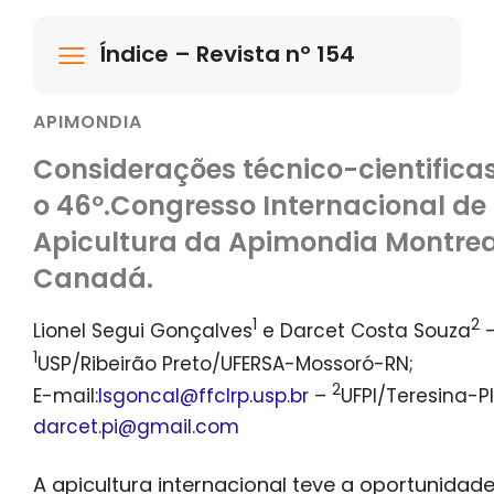
Índice – Revista nº 154
APIMONDIA
Considerações técnico-cientifica
o 46º.Congresso Internacional de
Apicultura da Apimondia Montrea
Canadá.
1
2
Lionel Segui Gonçalves
e Darcet Costa Souza
1
USP/Ribeirão Preto/UFERSA-Mossoró-RN;
2
E-mail:
lsgoncal@ffclrp.usp.br
–
UFPI/Teresina-PI
darcet.pi@gmail.com
A apicultura internacional teve a oportunidad