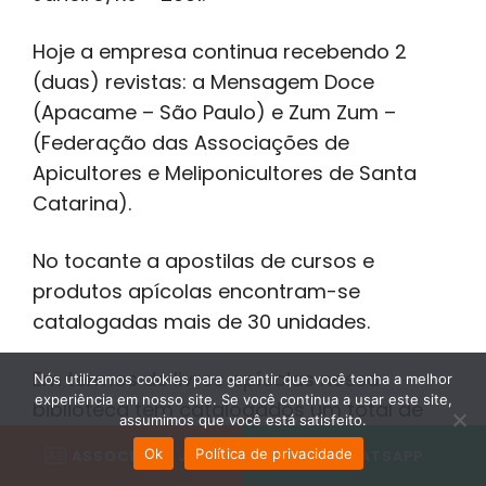
Hoje a empresa continua recebendo 2
(duas) revistas: a Mensagem Doce
(Apacame – São Paulo) e Zum Zum –
(Federação das Associações de
Apicultores e Meliponicultores de Santa
Catarina).
No tocante a apostilas de cursos e
produtos apícolas encontram-se
catalogadas mais de 30 unidades.
Em termos de livros apícolas nossa
Nós utilizamos cookies para garantir que você tenha a melhor
experiência em nosso site. Se você continua a usar este site,
biblioteca tem catalogados um total de
assumimos que você está satisfeito.
234 (duzentos e trinta e quatro), somente
Ok
Política de privacidade
ASSOCIE-SE JÁ
WHATSAPP
de apicultura editados no Brasil, Argentina,