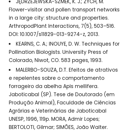
JĘDRZEJEWSKA-SZMEK, K. J.; ZYCH, M.
Flower-visitor and pollen transport networks
in a large city: structure and properties.
ArthropodPlant Interactions, 7(5), 503–516.
DOI: 10.1007/s11829-013-9274-z, 2013.
KEARNS, C. A.; INOUYE, D. W. Techniques for
Pollination Biologists. University Press of
Colorado, Niwot, CO. 583 pages, 1993.
MALERBO-SOUZA, D.T. Efeitos de atrativos
e repelentes sobre o comportamento
forrageiro da abelha Apis mellifera.
Jaboticabal (SP). Tese de Doutorado (em
Produção Animal), Faculdade de Ciências
Agrárias e Veterinárias de Jaboticabal
UNESP, 1996, 119p. MORA, Admir Lopes;
BERTOLOTI, Gilmar; SIMÕES, João Walter.