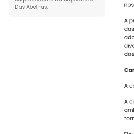
nos
Das Abelhas.
A p
das
ado
div
do
Car
A c
A c
amb
tor