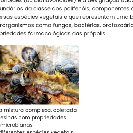
vonoides (ou bioflavonoides) é a designação da
undários da classe dos polifenóis, componentes
ersas espécies vegetais e que representam uma b
rorganismos como fungos, bactérias, protozoários 
priedades farmacológicas das própolis.
 mistura complexa, coletada
resinas com propriedades
imicrobianas
diferentes espécies vegetais.