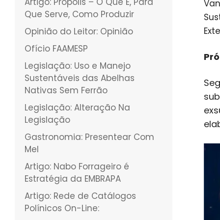
Artigo: Própolis – O Que É, Para
Van
Que Serve, Como Produzir
Sus
Ext
Opinião do Leitor: Opinião
Ofício FAAMESP
Pró
Legislação: Uso e Manejo
Sustentáveis das Abelhas
Seg
Nativas Sem Ferrão
sub
Legislação: Alteração Na
exs
Legislação
ela
Gastronomia: Presentear Com
Mel
Artigo: Nabo Forrageiro é
Estratégia da EMBRAPA
Artigo: Rede de Catálogos
Polínicos On-Line: