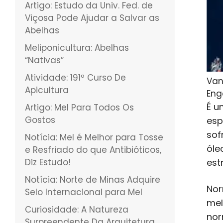
Artigo: Estudo da Univ. Fed. de
Viçosa Pode Ajudar a Salvar as
Abelhas
Meliponicultura: Abelhas
“Nativas”
Atividade: 191º Curso De
Van
Apicultura
Eng
É u
Artigo: Mel Para Todos Os
Gostos
esp
sof
Notícia: Mel é Melhor para Tosse
óle
e Resfriado do que Antibióticos,
Diz Estudo!
est
Notícia: Norte de Minas Adquire
Nor
Selo Internacional para Mel
mel
Curiosidade: A Natureza
nor
Surpreendente Da Arquitetura