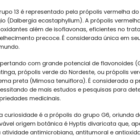
rupo 13 é representado pela própolis vermelha do
io (Dalbergia ecastaphyllum). A própolis vermelh
ioxidantes além de isoflavonas, eficientes no tra
elhecimento precoce. É considerada única em seu 
mundo.
pertando com grande potencial de flavonoides (G
tinga, própolis verde do Nordeste, ou própolis ve
ema preta (Mimosa tenuiflora). É considerada a p
essitando de mais estudos e pesquisas para dete
priedades medicinais.
 curiosidade é a própolis do grupo G6, oriunda da 
vável origem botânica é Hyptis divaricata que, a
a atividade antimicrobiana, antitumoral e antioxida