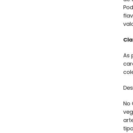
Pod
fla
val
Cla
As 
car
col
Des
No 
veg
art
tip