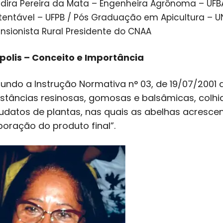
dira Pereira da Mata – Engenheira Agrônoma – UF
tentável – UFPB / Pós Graduação em Apicultura – UN
ensionista Rural Presidente do CNAA
polis – Conceito e Importância
undo a Instrução Normativa n° 03, de 19/07/2001 
stâncias resinosas, gomosas e balsâmicas, colhid
udatos de plantas, nas quais as abelhas acrescen
boração do produto final”.