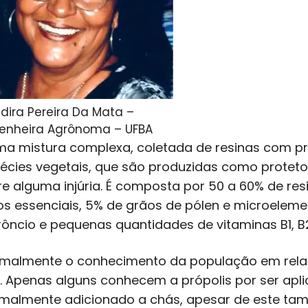
dira Pereira Da Mata –
enheira Agrônoma – UFBA
ma mistura complexa, coletada de resinas com pr
écies vegetais, que são produzidas como proteto
re alguma injúria. É composta por 50 a 60% de re
os essenciais, 5% de grãos de pólen e microelemen
rôncio e pequenas quantidades de vitaminas B1, B2,
malmente o conhecimento da população em relaç
. Apenas alguns conhecem a própolis por ser apl
malmente adicionado a chás, apesar de este tam