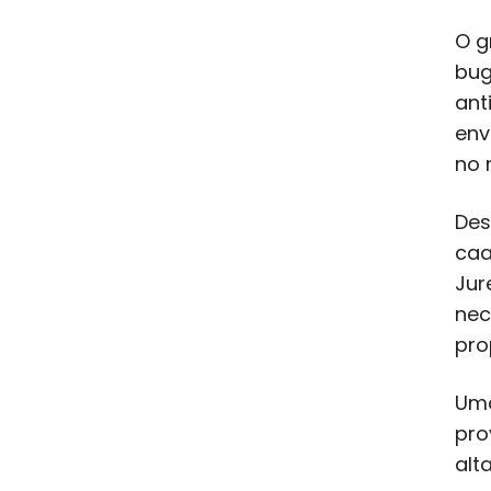
O g
bug
ant
env
no 
Des
caa
Jur
nec
pro
Uma
pro
alt