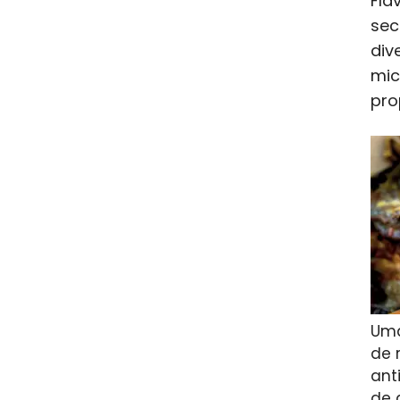
Fla
sec
div
mic
pro
Uma
de 
ant
de 