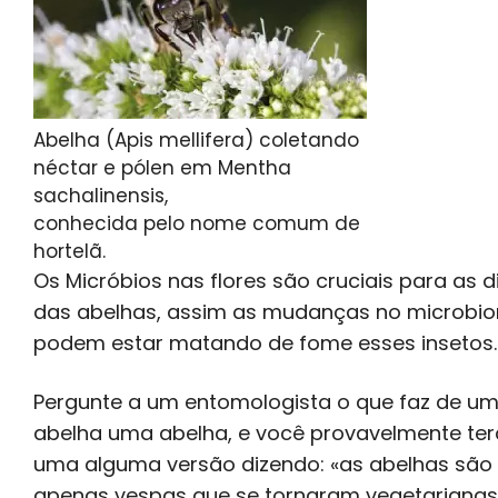
Abelha (Apis mellifera) coletando
néctar e pólen em Mentha
sachalinensis,
conhecida pelo nome comum de
hortelã.
Os Micróbios nas flores são cruciais para as d
das abelhas, assim as mudanças no microbi
podem estar matando de fome esses insetos.
Pergunte a um entomologista o que faz de u
abelha uma abelha, e você provavelmente ter
uma alguma versão dizendo: «as abelhas são
apenas vespas que se tornaram vegetarianas