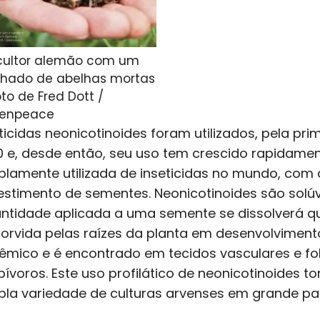
cultor alemão com um
hado de abelhas mortas
oto de Fred Dott /
enpeace
ticidas neonicotinoides foram utilizados, pela p
0 e, desde então, seu uso tem crescido rapidamen
lamente utilizada de inseticidas no mundo, com
estimento de sementes. Neonicotinoides são solú
ntidade aplicada a uma semente se dissolverá 
orvida pelas raízes da planta em desenvolvimento
têmico e é encontrado em tecidos vasculares e f
bívoros. Este uso profilático de neonicotinoides
la variedade de culturas arvenses em grande pa