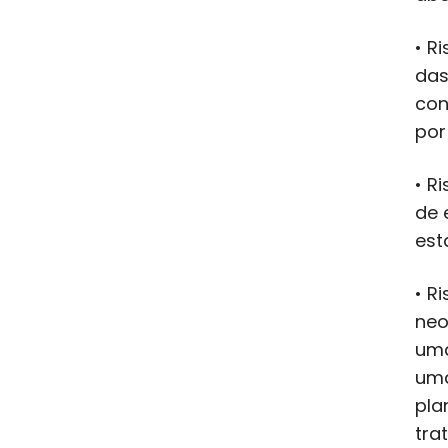
• R
das
con
por
• R
de 
est
• R
neo
uma
uma
pla
tra