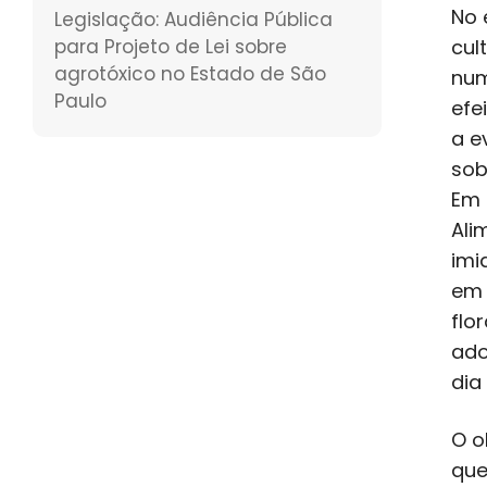
No 
Legislação: Audiência Pública
para Projeto de Lei sobre
cul
agrotóxico no Estado de São
num
Paulo
efe
a e
sob
Em 
Ali
imi
em 
flo
ado
dia
O o
que