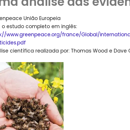
ma análise das evidê
enpeace União Europeia
a o estudo completo em inglês:
p://www.greenpeace.org/france/Global/international
ticides.pdf
lise científica realizada por: Thomas Wood e Dave