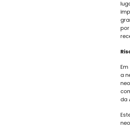
lug
imp
gra
por
rec
Ris
Em 
a n
neo
com
da 
Est
neo