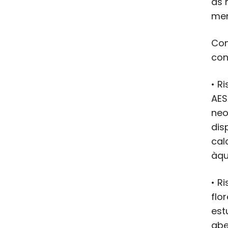
as 
men
Com
con
• R
AES
neo
dis
cal
àqu
• R
flo
est
abe