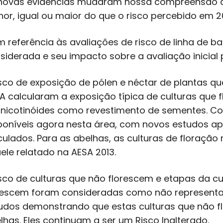
novas evidências mudaram nossa compreensão dos
or, igual ou maior do que o risco percebido em 2
 referência às avaliações de risco de linha de 
siderada e seu impacto sobre a avaliação inicia
isco de exposição de pólen e néctar de plantas qu
A calcularam a exposição típica de culturas que
nicotinóides como revestimento de sementes. C
poníveis agora nesta área, com novos estudos a
culados. Para as abelhas, as culturas de floraçã
ele relatado na AESA 2013.
isco de culturas que não florescem e etapas da cu
rescem foram consideradas como não representan
udos demonstrando que estas culturas que não f
lhas. Eles continuam a ser um Risco Inalterado.