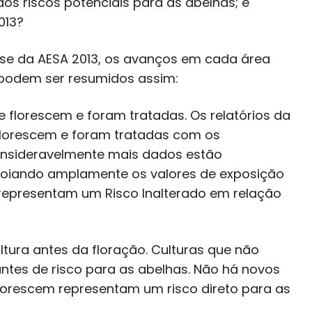
 riscos potenciais para as abelhas; é
013?
base da AESA 2013, os avanços em cada área
l podem ser resumidos assim:
e florescem e foram tratadas. Os relatórios da
 florescem e foram tratadas com os
onsideravelmente mais dados estão
poiando amplamente os valores de exposição
o representam um Risco Inalterado em relação
ltura antes da floração. Culturas que não
tes de risco para as abelhas. Não há novos
lorescem representam um risco direto para as