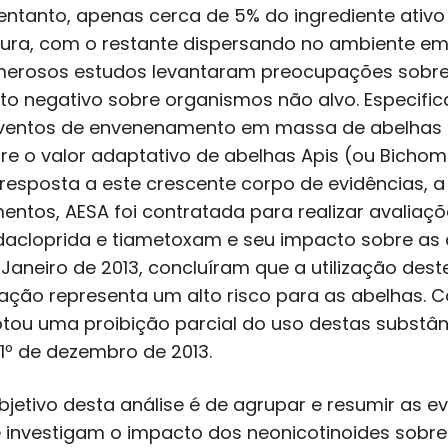
entanto, apenas cerca de 5% do ingrediente ativo
tura, com o restante dispersando no ambiente e
erosos estudos levantaram preocupações sobre 
ito negativo sobre organismos não alvo. Especif
ventos de envenenamento em massa de abelhas e
re o valor adaptativo de abelhas Apis (ou Bicho
resposta a este crescente corpo de evidências, 
mentos, AESA foi contratada para realizar avaliaçõ
dacloprida e tiametoxam e seu impacto sobre as a
Janeiro de 2013, concluíram que a utilização de
ração representa um alto risco para as abelhas. 
tou uma proibição parcial do uso destas substân
 1º de dezembro de 2013.
bjetivo desta análise é de agrupar e resumir as ev
 investigam o impacto dos neonicotinoides sobre