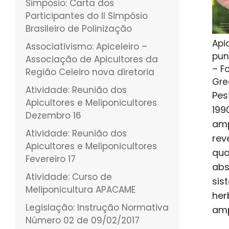
Simpósio: Carta dos
Participantes do II Simpósio
Brasileiro de Polinização
Api
Associativismo: Apiceleiro –
pun
Associação de Apicultores da
– F
Região Celeiro nova diretoria
Gre
Atividade: Reunião dos
Pes
Apicultores e Meliponicultores
199
Dezembro 16
amp
Atividade: Reunião dos
rev
Apicultores e Meliponicultores
qua
Fevereiro 17
abs
Atividade: Curso de
sis
Meliponicultura APACAME
her
Legislação: Instrução Normativa
amp
Número 02 de 09/02/2017