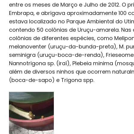
entre os meses de Março e Julho de 2012. O pr
Embrapa, e abrigava aproximadamente 100 col
estava localizado no Parque Ambiental do Utin
contendo 50 colônias de Uruçu-amarela. Nas 
colônias de diferentes espécies, como Melipon
melanoventer (uruçu-da-bunda-preta), M. pun
seminigra (uruçu-boca-de-renda), Frieseomelit
Nannotrigona sp. (iraí), Plebeia minima (mosqu
além de diversos ninhos que ocorrem natura
(boca-de-sapo) e Trigona spp.