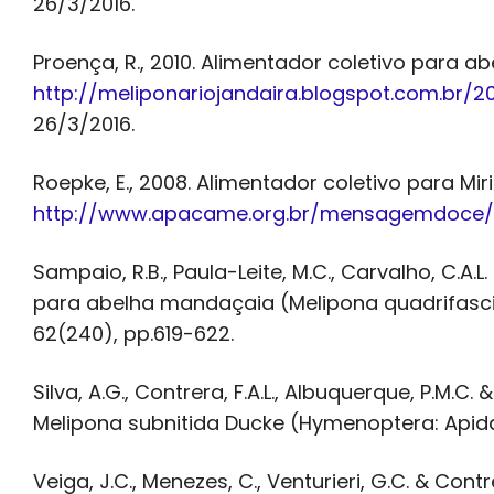
26/3/2016.
Proença, R., 2010. Alimentador coletivo para a
http://meliponariojandaira.blogspot.com.br/20
26/3/2016.
Roepke, E., 2008. Alimentador coletivo para Mi
http://www.apacame.org.br/mensagemdoce
Sampaio, R.B., Paula-Leite, M.C., Carvalho, C.A.L
para abelha mandaçaia (Melipona quadrifascia
62(240), pp.619-622.
Silva, A.G., Contrera, F.A.L., Albuquerque, P.M.C.
Melipona subnitida Ducke (Hymenoptera: Apidae
Veiga, J.C., Menezes, C., Venturieri, G.C. & Contre