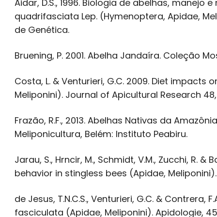
Aidar, D.S., 1996. Biologia de abelhas, manejo e
quadrifasciata Lep. (Hymenoptera, Apidae, Meli
de Genética.
Bruening, P. 2001. Abelha Jandaíra. Coleção Mos
Costa, L. & Venturieri, G.C. 2009. Diet impacts
Meliponini). Journal of Apicultural Research 48
Frazão, R.F., 2013. Abelhas Nativas da Amazôn
Meliponicultura, Belém: Instituto Peabiru.
Jarau, S., Hrncir, M., Schmidt, V.M., Zucchi, R. & 
behavior in stingless bees (Apidae, Meliponini)
de Jesus, T.N.C.S., Venturieri, G.C. & Contrera, 
fasciculata (Apidae, Meliponini). Apidologie, 4