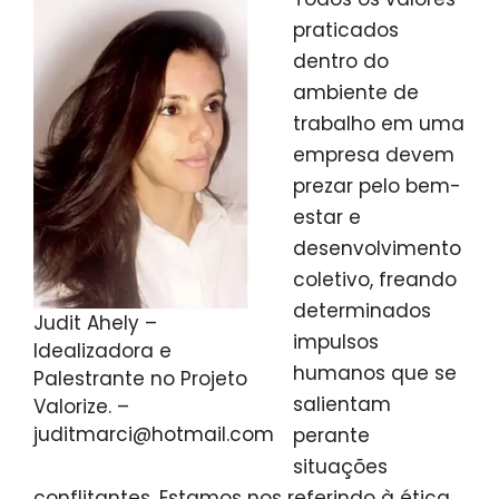
praticados
dentro do
ambiente de
trabalho em uma
empresa devem
prezar pelo bem-
estar e
desenvolvimento
coletivo, freando
determinados
Judit Ahely –
impulsos
Idealizadora e
humanos que se
Palestrante no Projeto
salientam
Valorize. –
juditmarci@hotmail.com
perante
situações
conflitantes. Estamos nos referindo à ética