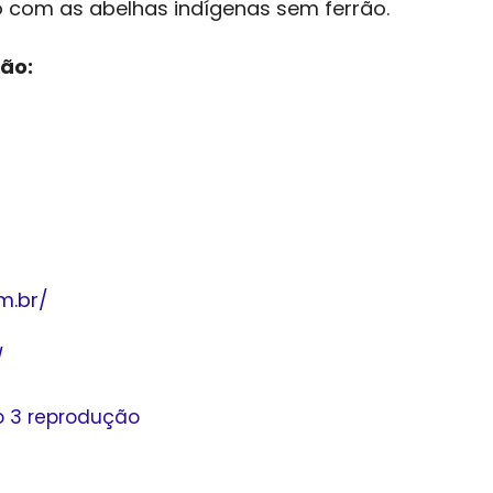
o com as abelhas indígenas sem ferrão.
são:
m.br/
/