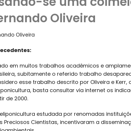
sando-se uma colméi
ernando Oliveira
nando Oliveira
ecedentes:
ado em muitos trabalhos acadêmicos e amplament
sileira, subitamente o referido trabalho desapare
sidero esse trabalho descrito por Oliveira e Kerr
iponicultura, basta consultar via internet os indi
tir de 2000.
eliponicultura estudada por renomadas instituições
s Preciosos Cientistas, incentivaram a dissemin
ioambientais.