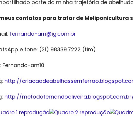
partilhado parte da minha trajetória de abelhud
meus contatos para tratar de Meliponicultura 
ail:
fernando-am@ig.com.br
tsApp e fone: (21) 98339.7222 (tim)
: Fernando-am10
g:
http://criacaodeabelhassemferrao.blogspot.co
g:
http://metodofernandooliveira.blogspot.com.br