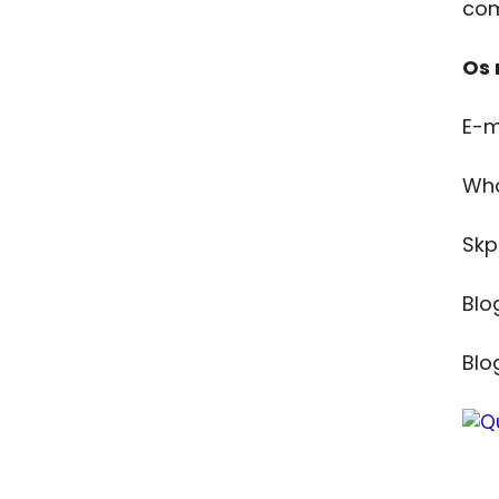
com
Os 
E-m
Wha
Skp
Blo
Blo