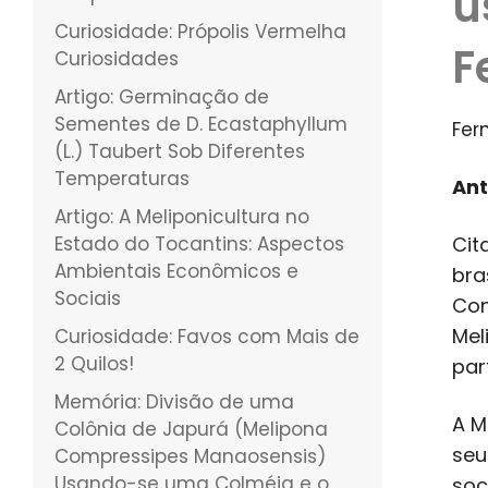
u
Curiosidade: Própolis Vermelha
F
Curiosidades
Artigo: Germinação de
Sementes de D. Ecastaphyllum
Fer
(L.) Taubert Sob Diferentes
Temperaturas
Ant
Artigo: A Meliponicultura no
Estado do Tocantins: Aspectos
Cit
Ambientais Econômicos e
bra
Sociais
Con
Mel
Curiosidade: Favos com Mais de
2 Quilos!
par
Memória: Divisão de uma
A M
Colônia de Japurá (Melipona
seu
Compressipes Manaosensis)
Usando-se uma Colméia e o
soc