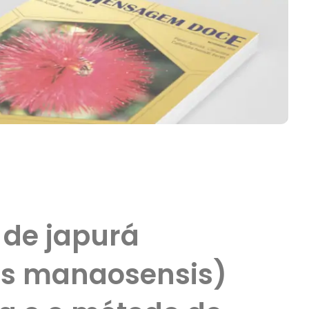
 de japurá
es manaosensis)