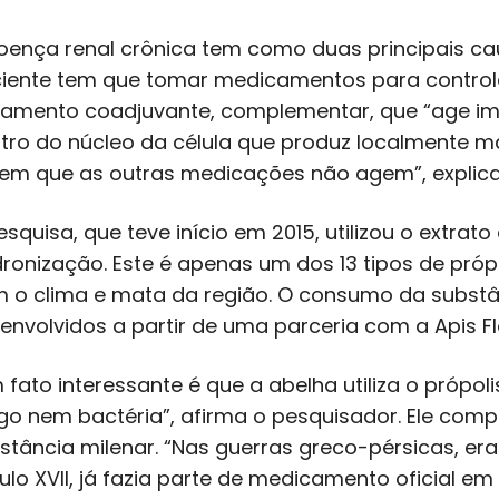
oença renal crônica tem como duas principais cau
iente tem que tomar medicamentos para control
tamento coadjuvante, complementar, que “age i
tro do núcleo da célula que produz localmente m
 em que as outras medicações não agem”, explic
esquisa, que teve início em 2015, utilizou o extra
ronização. Este é apenas um dos 13 tipos de própo
 o clima e mata da região. O consumo da substân
envolvidos a partir de uma parceria com a Apis Flo
 fato interessante é que a abelha utiliza o própol
go nem bactéria”, afirma o pesquisador. Ele com
stância milenar. “Nas guerras greco-pérsicas, era 
ulo XVII, já fazia parte de medicamento oficial em