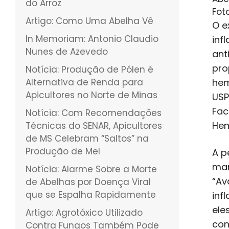
do Arroz
Fot
Artigo: Como Uma Abelha Vê
O e
In Memoriam: Antonio Claudio
inf
Nunes de Azevedo
ant
pro
Notícia: Produção de Pólen é
Alternativa de Renda para
hem
Apicultores no Norte de Minas
USP
Fac
Notícia: Com Recomendações
Hem
Técnicas do SENAR, Apicultores
de MS Celebram “Saltos” na
Produção de Mel
A p
mar
Notícia: Alarme Sobre a Morte
“Av
de Abelhas por Doença Viral
que se Espalha Rapidamente
inf
ele
Artigo: Agrotóxico Utilizado
con
Contra Fungos Também Pode