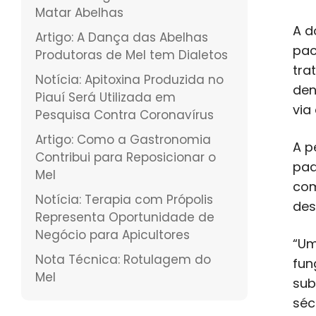
Matar Abelhas
A d
Artigo: A Dança das Abelhas
pac
Produtoras de Mel tem Dialetos
tra
Notícia: Apitoxina Produzida no
den
Piauí Será Utilizada em
via
Pesquisa Contra Coronavírus
Artigo: Como a Gastronomia
A p
Contribui para Reposicionar o
pad
Mel
com
Notícia: Terapia com Própolis
des
Representa Oportunidade de
Negócio para Apicultores
“Um
Nota Técnica: Rotulagem do
fun
Mel
sub
séc