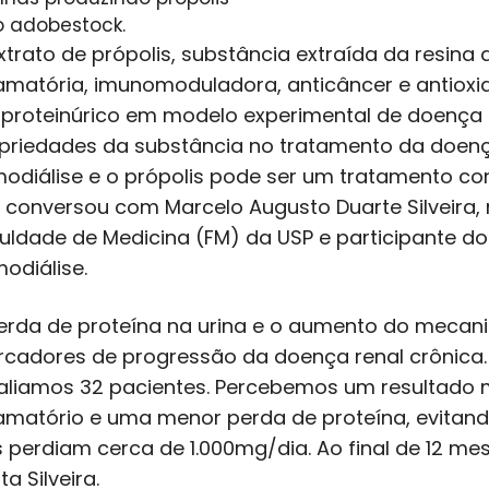
o adobestock.
xtrato de própolis, substância extraída da resina
lamatória, imunomoduladora, anticâncer e antiox
iproteinúrico em modelo experimental de doença re
priedades da substância no tratamento da doença. 
odiálise e o própolis pode ser um tratamento co
 conversou com Marcelo Augusto Duarte Silveira, n
uldade de Medicina (FM) da USP e participante do
odiálise.
erda de proteína na urina e o aumento do mecan
cadores de progressão da doença renal crônica.
aliamos 32 pacientes. Percebemos um resultado 
lamatório e uma menor perda de proteína, evitand
s perdiam cerca de 1.000mg/dia. Ao final de 12 m
ta Silveira.