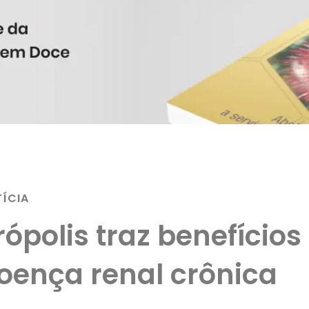
ÍCIA
rópolis traz benefício
oença renal crônica