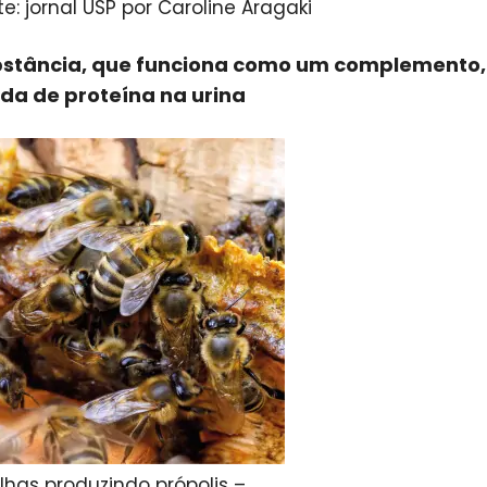
te: jornal USP por Caroline Aragaki
stância, que funciona como um complemento, d
da de proteína na urina
lhas produzindo própolis –