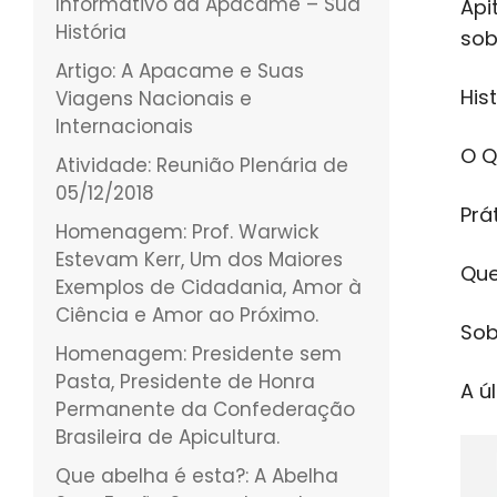
Informativo da Apacame – Sua
Api
História
sob
Artigo: A Apacame e Suas
His
Viagens Nacionais e
Internacionais
O Q
Atividade: Reunião Plenária de
05/12/2018
Prá
Homenagem: Prof. Warwick
Estevam Kerr, Um dos Maiores
Que
Exemplos de Cidadania, Amor à
Ciência e Amor ao Próximo.
Sob
Homenagem: Presidente sem
Pasta, Presidente de Honra
A ú
Permanente da Confederação
Brasileira de Apicultura.
Que abelha é esta?: A Abelha