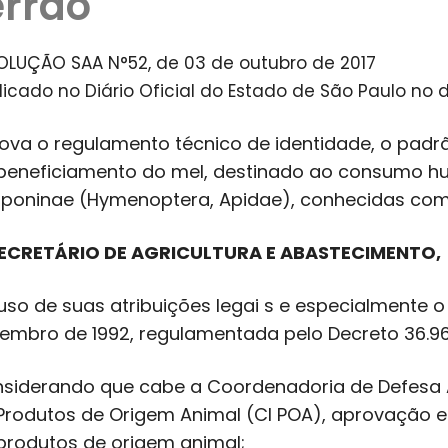
errão
OLUÇÃO SAA N°52, de 03 de outubro de 2017
licado no Diário Oficial do Estado de São Paulo no di
ova o regulamento técnico de identidade, o padrã
beneficiamento do mel, destinado ao consumo h
iponinae (Hymenoptera, Apidae), conhecidas com
ECRETÁRIO DE AGRICULTURA E ABASTECIMENTO,
uso de suas atribuições legai s e especialmente o 
embro de 1992, regulamentada pelo Decreto 36.964
siderando que cabe a Coordenadoria de Defesa A
Produtos de Origem Animal (CI POA), aprovação e
produtos de origem animal;