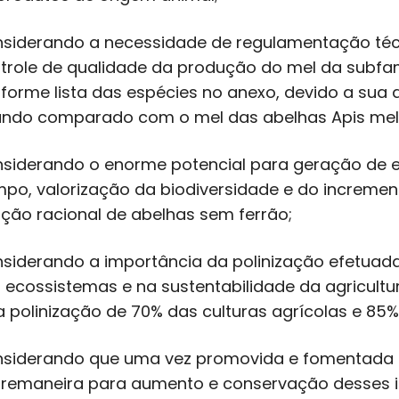
siderando a necessidade de regulamentação técn
trole de qualidade da produção do mel da subfam
forme lista das espécies no anexo, devido a sua
ndo comparado com o mel das abelhas Apis melí
siderando o enorme potencial para geração de 
po, valorização da biodiversidade e do incremen
ação racional de abelhas sem ferrão;
siderando a importância da polinização efetuada
 ecossistemas e na sustentabilidade da agricultu
a polinização de 70% das culturas agrícolas e 85% 
siderando que uma vez promovida e fomentada a M
remaneira para aumento e conservação desses im