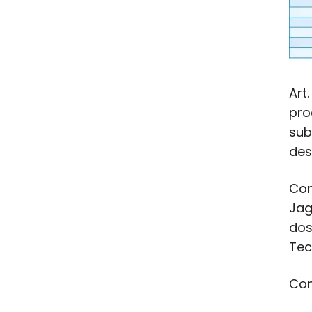
Art
pro
sub
des
Con
Jag
dos
Tec
Con