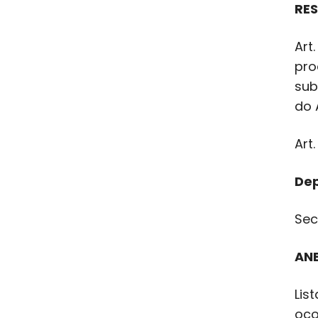
RES
Art
pro
sub
do 
Art
Dep
Sec
AN
Lis
oco