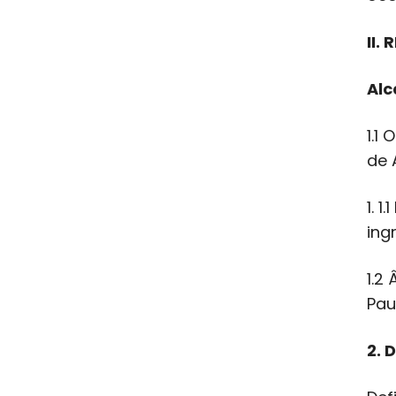
II.
Al
1.1
de 
1. 
ing
1.2
Pau
2. 