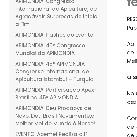
f
APIMONDIA: Congresso
Internacional de Apicultura, de
Agradáveis Surpresas de Início
RES
a Fim
Pub
APIMONDIA: Flashes do Evento
Apr
APIMONDIA: 45° Congresso
de 
Mundial da APIMONDIA
Mel
APIMONDIA: 45° APIMONDIA
Congresso Internacional de
O S
Apicultura Istambul – Turquia
APIMONDIA: Participação Apex-
No 
Brasil na 45° APIMONDIA
dez
APIMONDIA: Deu Prodapys de
Novo, Deu Brasil Novamente,o
Con
Melhor Mel do Mundo é Nosso!
de 
EVENTO: Abemel Realiza o 1°
de 