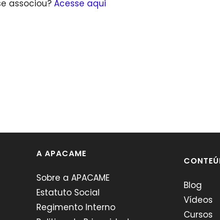
se associou?
Acesse aqui
A APACAME
CONTEÚ
Sobre a APACAME
Blog
Estatuto Social
Vídeos
Regimento Interno
Cursos