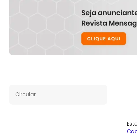
Circular
Est
Cad