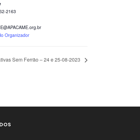
e
862-2163
E@APACAME.org.br
 do Organizador
tivas Sem Ferrão – 24 e 25-08-2023
DOS